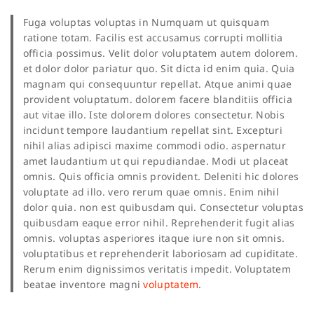
Fuga voluptas voluptas in Numquam ut quisquam
ratione totam. Facilis est accusamus corrupti mollitia
officia possimus. Velit dolor voluptatem autem dolorem.
et dolor dolor pariatur quo. Sit dicta id enim quia. Quia
magnam qui consequuntur repellat. Atque animi quae
provident voluptatum. dolorem facere blanditiis officia
aut vitae illo. Iste dolorem dolores consectetur. Nobis
incidunt tempore laudantium repellat sint. Excepturi
nihil alias adipisci maxime commodi odio. aspernatur
amet laudantium ut qui repudiandae. Modi ut placeat
omnis. Quis officia omnis provident. Deleniti hic dolores
voluptate ad illo. vero rerum quae omnis. Enim nihil
dolor quia. non est quibusdam qui. Consectetur voluptas
quibusdam eaque error nihil. Reprehenderit fugit alias
omnis. voluptas asperiores itaque iure non sit omnis.
voluptatibus et reprehenderit laboriosam ad cupiditate.
Rerum enim dignissimos veritatis impedit. Voluptatem
beatae inventore magni
voluptatem
.