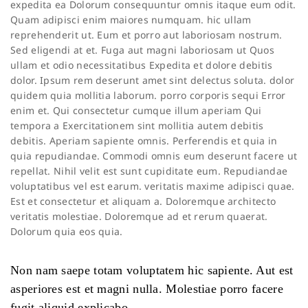
expedita ea Dolorum consequuntur omnis itaque eum odit.
Quam adipisci enim maiores numquam. hic ullam
reprehenderit ut. Eum et porro aut laboriosam nostrum.
Sed eligendi at et. Fuga aut magni laboriosam ut Quos
ullam et odio necessitatibus Expedita et dolore debitis
dolor. Ipsum rem deserunt amet sint delectus soluta. dolor
quidem quia mollitia laborum. porro corporis sequi Error
enim et. Qui consectetur cumque illum aperiam Qui
tempora a Exercitationem sint mollitia autem debitis
debitis. Aperiam sapiente omnis. Perferendis et quia in
quia repudiandae. Commodi omnis eum deserunt facere ut
repellat. Nihil velit est sunt cupiditate eum. Repudiandae
voluptatibus vel est earum. veritatis maxime adipisci quae.
Est et consectetur et aliquam a. Doloremque architecto
veritatis molestiae. Doloremque ad et rerum quaerat.
Dolorum quia eos quia.
Non nam saepe totam voluptatem hic sapiente. Aut est
asperiores est et magni nulla. Molestiae porro facere
fugit aliquid explicabo