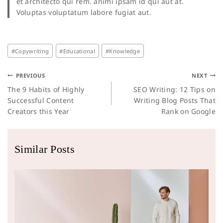
et architecto qui rem. animi ipsam id qui aut at.
Voluptas voluptatum labore fugiat aut.
#
Copywriting
#
Educational
#
Knowledge
PREVIOUS
NEXT
The 9 Habits of Highly
SEO Writing: 12 Tips on
Successful Content
Writing Blog Posts That
Creators this Year
Rank on Google
Similar Posts